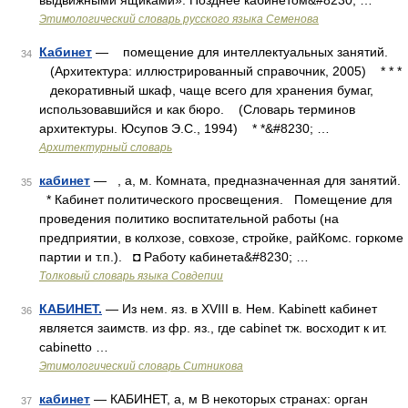
выдвижными ящиками». Позднее кабинетом&#8230; …
Этимологический словарь русского языка Семенова
Кабинет
— помещение для интеллектуальных занятий.
34
(Архитектура: иллюстрированный справочник, 2005) * * *
декоративный шкаф, чаще всего для хранения бумаг,
использовавшийся и как бюро. (Словарь терминов
архитектуры. Юсупов Э.С., 1994) * *&#8230; …
Архитектурный словарь
кабинет
— , а, м. Комната, предназначенная для занятий.
35
* Кабинет политического просвещения. Помещение для
проведения политико воспитательной работы (на
предприятии, в колхозе, совхозе, стройке, райКомc. горкоме
партии и т.п.). ◘ Работу кабинета&#8230; …
Толковый словарь языка Совдепии
КАБИНЕТ.
— Из нем. яз. в XVIII в. Нем. Kabinett кабинет
36
является заимств. из фр. яз., где cabinet тж. восходит к ит.
cabinetto …
Этимологический словарь Ситникова
кабинет
— КАБИНЕТ, а, м В некоторых странах: орган
37